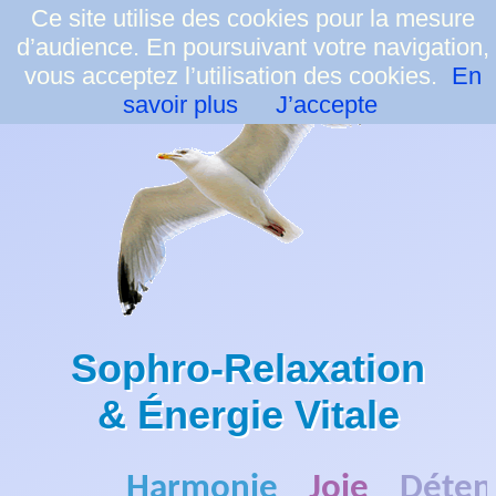
Ce site utilise des cookies pour la mesure
d’audience. En poursuivant votre navigation,
☰
vous acceptez l’utilisation des cookies.
En
savoir plus
J’accepte
Sophro-Relaxation
& Énergie Vitale
Harmonie
Joie
Déte